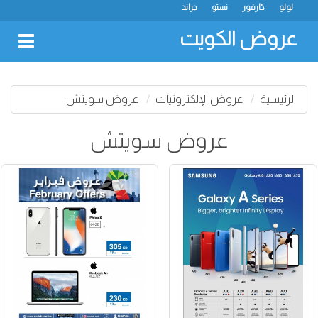
لولو
كارفور
نستو
جراند
عروض الكويت
oggle
gation
الرئيسية
عروض الإلكترونيات
عروض سويتش
عروض سويتش