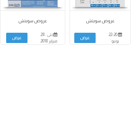
عروض سويتش
عروض سويتش
22-20
حتى : 28
عرض
عرض
يونيو
فبراير 2018