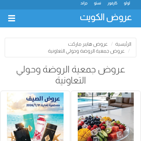
لولو
كارفور
نستو
جراند
عروض الكويت
oggle
gation
الرئيسية
عروض هايبر ماركت
عروض جمعية الروضة وحولي التعاونية
عروض جمعية الروضة وحولي
التعاونية