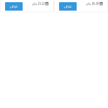
30-29 يناير
23-22 يناير
عرض
عرض