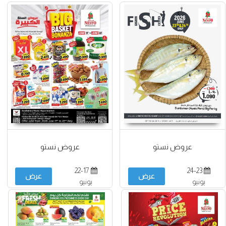
عروض نستو
عروض نستو
22-17
24-23
عرض
عرض
يونيو
يونيو