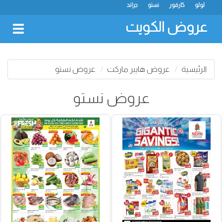
لولو
كارفور
نستو
جراند
عروض الكويت
oggle
gation
الرئيسية
عروض هايبر ماركت
عروض نستو
عروض نستو