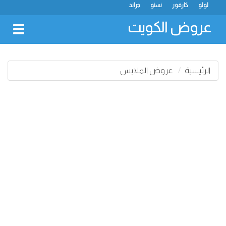
لولو
كارفور
نستو
جراند
عروض الكويت
oggle
gation
الرئيسية
عروض الملابس