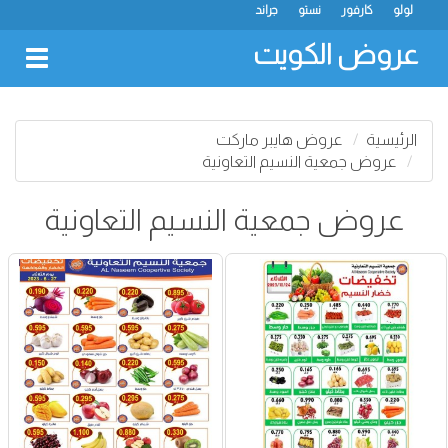
لولو
كارفور
نستو
جراند
عروض الكويت
oggle
gation
الرئيسية
عروض هايبر ماركت
عروض جمعية النسيم التعاونية
عروض جمعية النسيم التعاونية