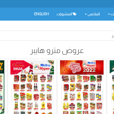
ات
الملابس
المنشورات
ENGLISH
ر
عروض مترو هايبر