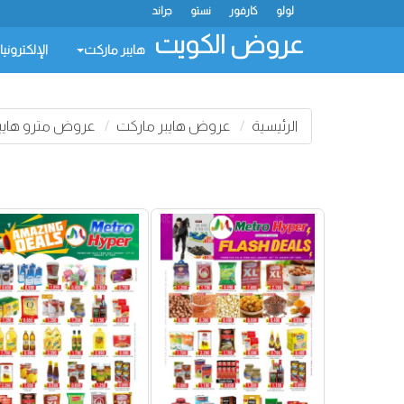
لولو
كارفور
نستو
جراند
عروض الكويت
هايبر ماركت
الإلكتروني
الرئيسية
عروض هايبر ماركت
عروض مترو هايب