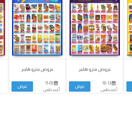
عروض مترو هايبر
عروض مترو هايبر
11-05
18-13
عرض
عرض
أغسطس
أغسطس
أ