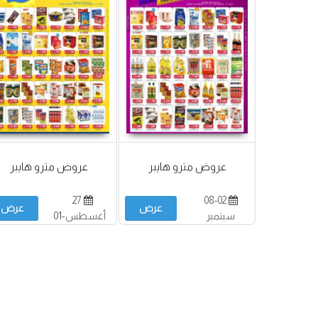
عروض مترو هايبر
عروض مترو هايبر
27
08-02
عرض
عرض
سبتمبر
أغسطس-01
سبتمبر