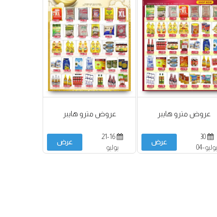
عروض مترو هايبر
عروض مترو هايبر
21-16
30
عرض
عرض
يوليو-04
يوليو
غسطس