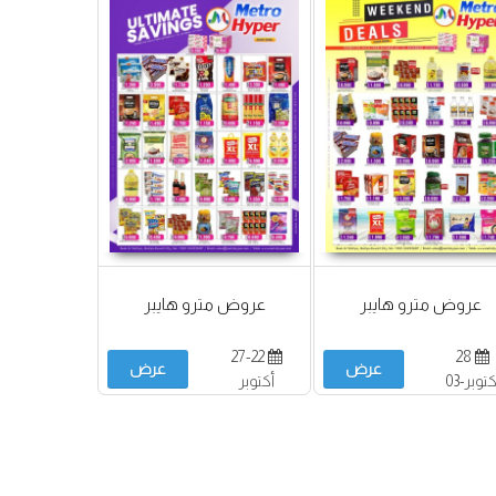
عروض مترو هايبر
عروض مترو هايبر
27-22
28
عرض
عرض
أكتوبر-03
أكتوبر
نوفمبر