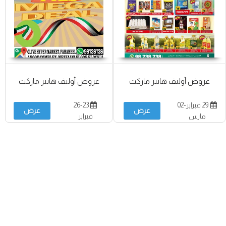
عروض أوليف هايبر ماركت
عروض أوليف هايبر ماركت
29 فبراير-02
26-23
عرض
عرض
مارس
فبراير