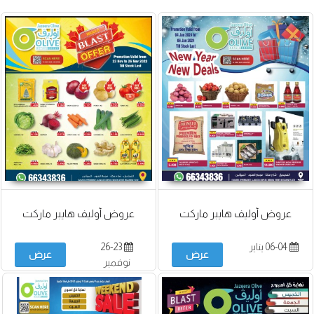
عروض أوليف هايبر ماركت
عروض أوليف هايبر ماركت
06-04 يناير
26-23
عرض
عرض
نوفمبر