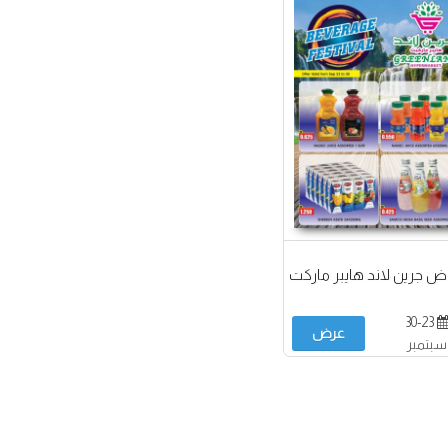
 جرين لاند هايبر ماركت
30-23
عرض
سبتمبر