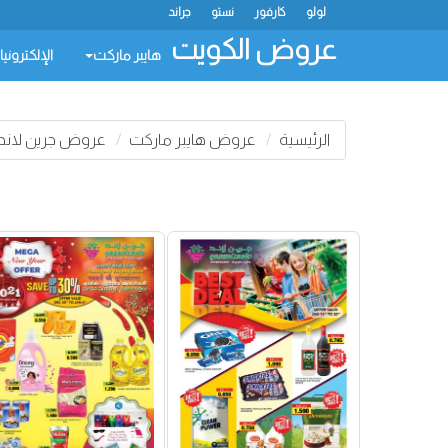
لولو
كارفور
نستو
جراند
عروض الكويت
هايبر ماركت
الإلكتروني
الرئيسية
عروض هايبر ماركت
عروض جرين لاند 