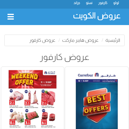
لولو
كارفور
نستو
جراند
عروض الكويت
oggle
gation
الرئيسية
عروض هايبر ماركت
عروض كارفور
عروض كارفور