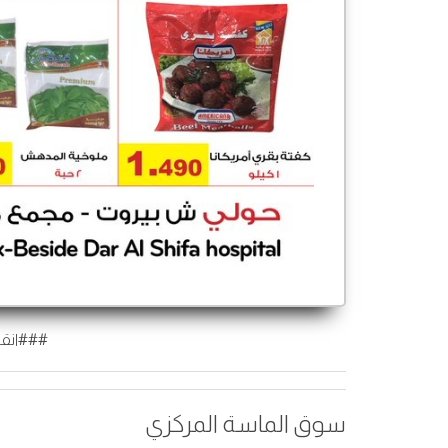
###انقر
سوق الماسة المركزي