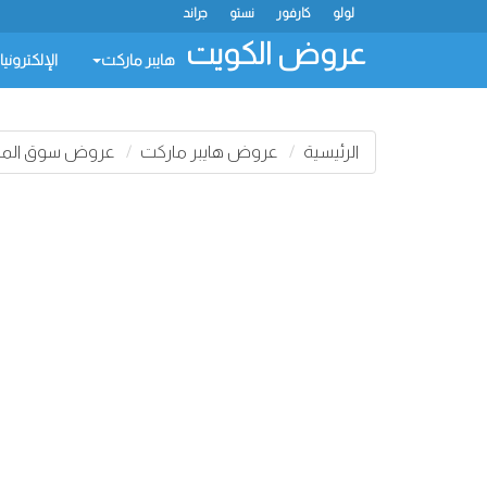
لولو
كارفور
نستو
جراند
عروض الكويت
هايبر ماركت
الإلكتروني
الرئيسية
عروض هايبر ماركت
عروض سوق الماس