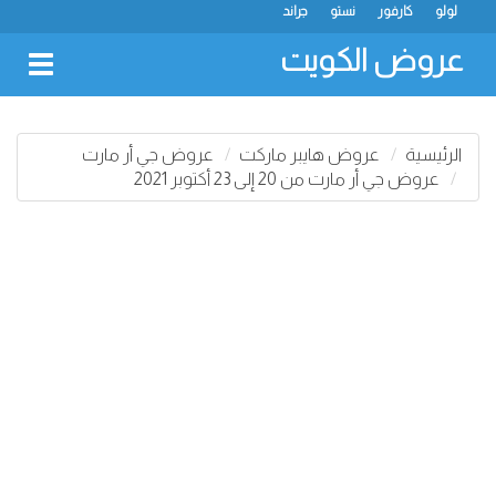
لولو
كارفور
نستو
جراند
عروض الكويت
oggle
gation
الرئيسية
عروض هايبر ماركت
عروض جي أر مارت
عروض جي أر مارت من 20 إلى 23 أكتوبر 2021