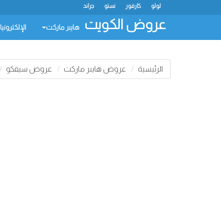
لولو
كارفور
نستو
جراند
عروض الكويت
هايبر ماركت
الإلكتروني
الرئيسية
عروض هايبر ماركت
عروض سيفكو