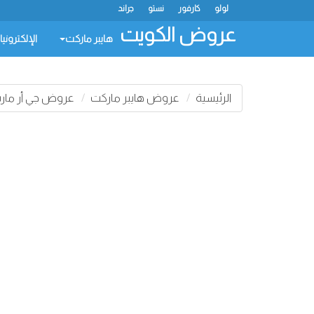
لولو
كارفور
نستو
جراند
عروض الكويت
هايبر ماركت
الإلكتروني
الرئيسية
عروض هايبر ماركت
عروض جي أر مار