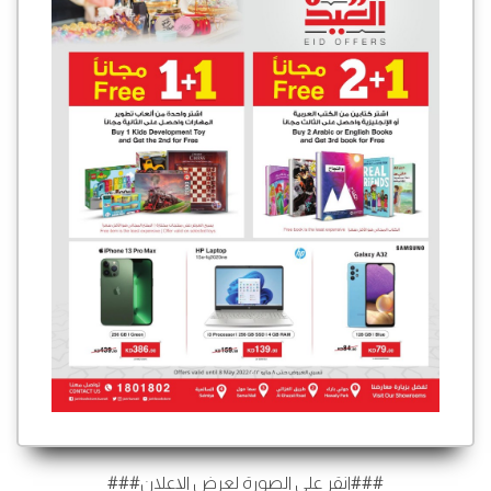
###انقر على الصورة لعرض الإعلان###