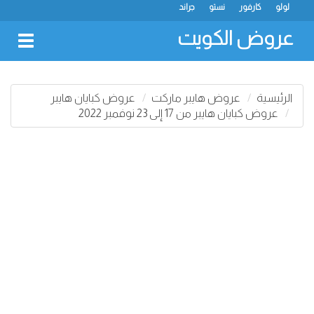
لولو
كارفور
نستو
جراند
عروض الكويت
oggle
gation
الرئيسية
عروض هايبر ماركت
عروض كبايان هايبر
عروض كبايان هايبر من 17 إلى 23 نوفمبر 2022