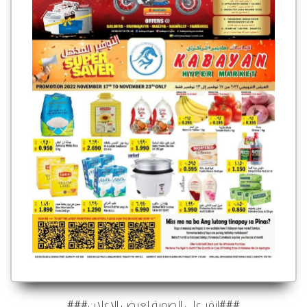
###انقر على الصورة لعرض الإعلان###