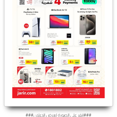
###انقر على الصورة لعرض الإعلان###