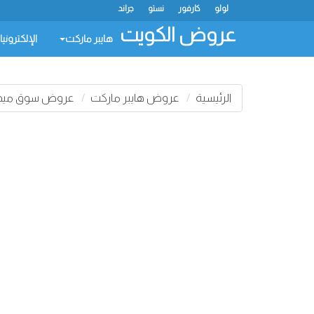
لولو
كارفور
نستو
جراند
عروض الكويت
هايبر ماركت
الإلكتروني
الرئيسية
عروض هايبر ماركت
عروض سوق ميجا 