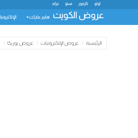
لولو
كارفور
نستو
جراند
عروض الكويت
هايبر ماركت
الإلكتروني
الرئيسية
عروض الإلكترونيات
عروض يوريكا