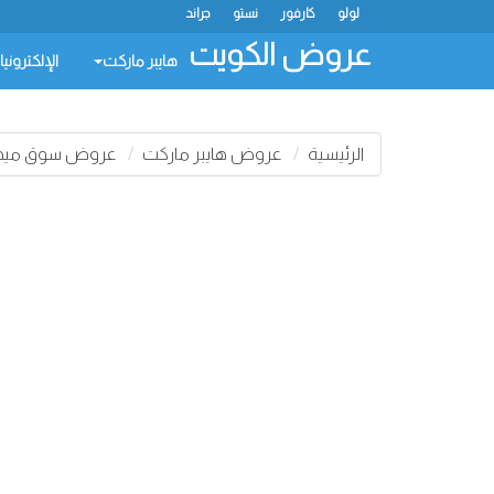
لولو
كارفور
نستو
جراند
عروض الكويت
هايبر ماركت
الإلكتروني
الرئيسية
عروض هايبر ماركت
عروض سوق ميجا 