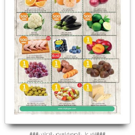
###انقر على الصورة لعرض الإعلان###