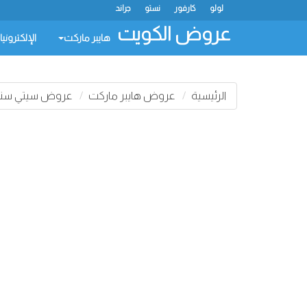
لولو
كارفور
نستو
جراند
عروض الكويت
هايبر ماركت
الإلكتروني
الرئيسية
عروض هايبر ماركت
عروض سيتي سنت