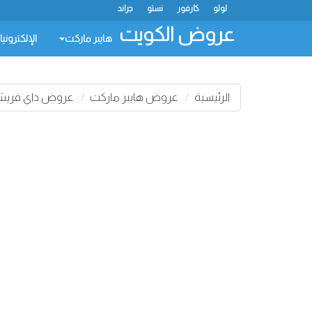
لولو
كارفور
نستو
جراند
عروض الكويت
هايبر ماركت
الإلكتروني
الرئيسية
عروض هايبر ماركت
عروض داي فري