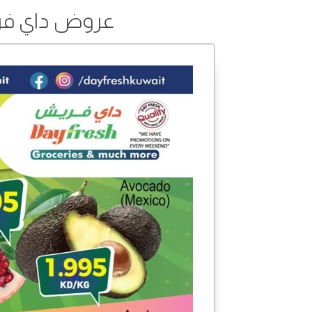
عروض داي فريش من 15 إل