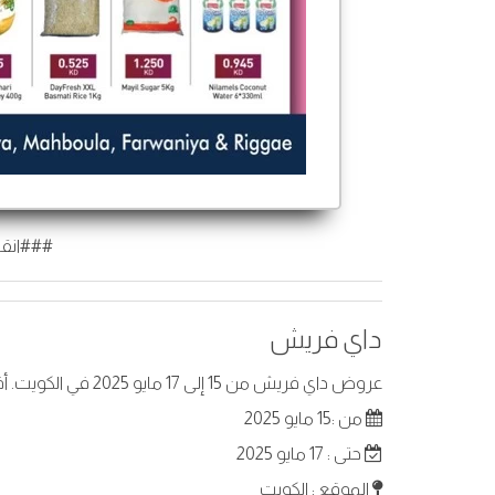
###انقر
داي فريش
عروض داي فريش من 15 إلى 17 مايو 2025 في الكويت. أفضل العروض على عناصر مختارة.
من :15 مايو 2025
حتى : 17 مايو 2025
الموقع : الكويت