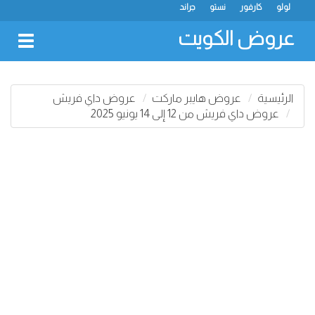
لولو
كارفور
نستو
جراند
عروض الكويت
oggle
gation
الرئيسية
عروض هايبر ماركت
عروض داي فريش
عروض داي فريش من 12 إلى 14 يونيو 2025