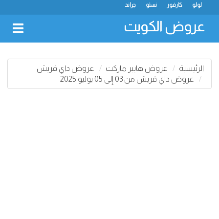
لولو
كارفور
نستو
جراند
عروض الكويت
oggle
gation
الرئيسية
عروض هايبر ماركت
عروض داي فريش
عروض داي فريش من 03 إلى 05 يوليو 2025