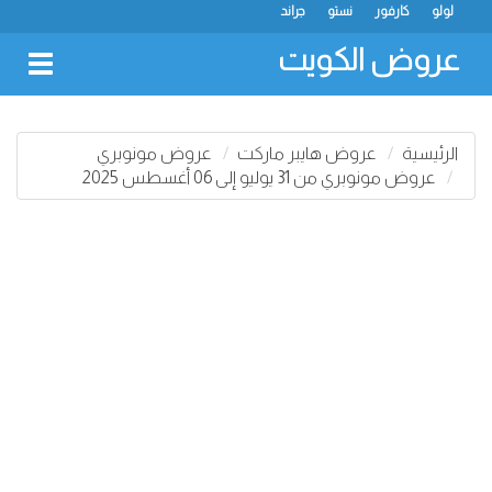
لولو
كارفور
نستو
جراند
عروض الكويت
oggle
gation
الرئيسية
عروض هايبر ماركت
عروض مونوبري
عروض مونوبري من 31 يوليو إلى 06 أغسطس 2025