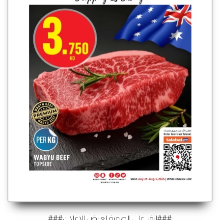
###انقر على الصورة لعرض الإعلان###