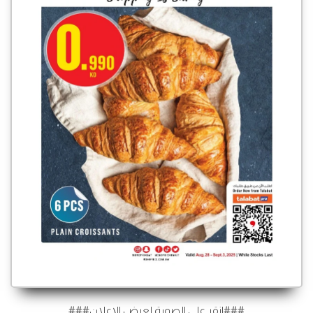
###انقر على الصورة لعرض الإعلان###