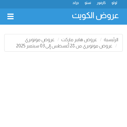
لولو
كارفور
نستو
جراند
عروض الكويت
oggle
gation
الرئيسية
عروض هايبر ماركت
عروض مونوبري
عروض مونوبري من 28 أغسطس إلى 03 سبتمبر 2025