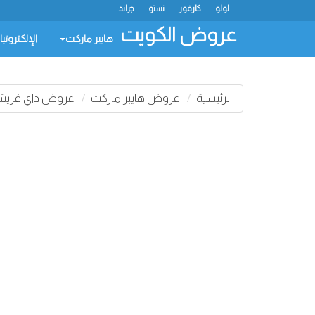
لولو
كارفور
نستو
جراند
عروض الكويت
هايبر ماركت
الإلكتروني
الرئيسية
عروض هايبر ماركت
عروض داي فري