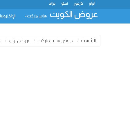
لولو
كارفور
نستو
جراند
عروض الكويت
هايبر ماركت
الإلكتروني
الرئيسية
عروض هايبر ماركت
عروض لولو
عر