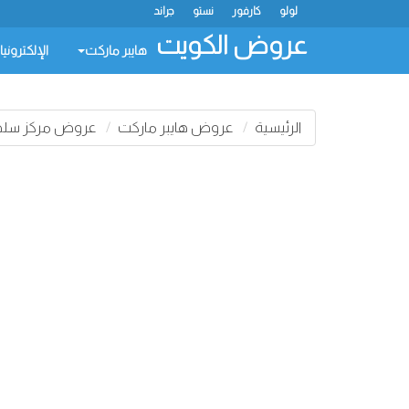
لولو
كارفور
نستو
جراند
عروض الكويت
هايبر ماركت
الإلكتروني
الرئيسية
عروض هايبر ماركت
عروض مركز سل