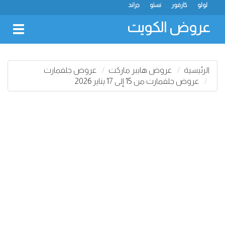
لولو
كارفور
نستو
جراند
عروض الكويت
oggle
gation
الرئيسية
عروض هايبر ماركت
عروض جلفمارت
عروض جلفمارت من 15 إلى 17 يناير 2026