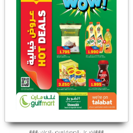
###انقر على الصورة لعرض الإعلان###