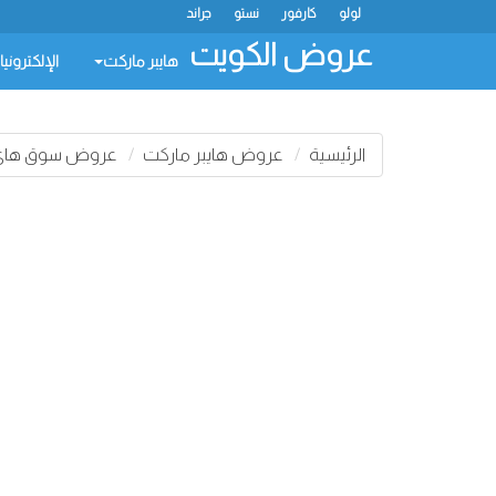
لولو
كارفور
نستو
جراند
عروض الكويت
هايبر ماركت
الإلكتروني
الرئيسية
عروض هايبر ماركت
عروض سوق هاي و