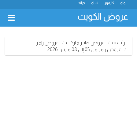
لولو
كارفور
نستو
جراند
عروض الكويت
oggle
gation
الرئيسية
عروض هايبر ماركت
عروض رامز
عروض رامز من 05 إلى 08 مارس 2026