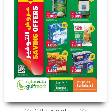
###انقر على الصورة لعرض الإعلان###