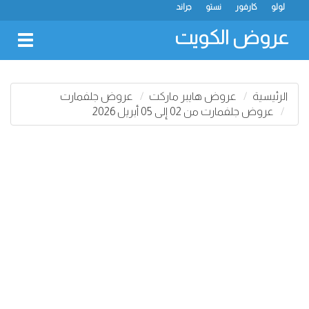
لولو
كارفور
نستو
جراند
عروض الكويت
oggle
gation
الرئيسية
عروض هايبر ماركت
عروض جلفمارت
عروض جلفمارت من 02 إلى 05 أبريل 2026