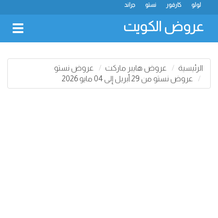
لولو
كارفور
نستو
جراند
عروض الكويت
oggle
gation
الرئيسية
عروض هايبر ماركت
عروض نستو
عروض نستو من 29 أبريل إلى 04 مايو 2026