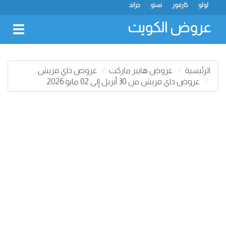
لولو
كارفور
نستو
جراند
عروض الكويت
oggle
gation
الرئيسية
عروض هايبر ماركت
عروض داي فريش
عروض داي فريش من 30 أبريل إلى 02 مايو 2026