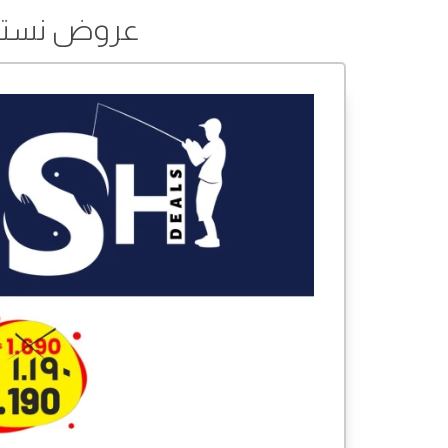
عروض نستو من 03 إلى 04