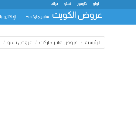
لولو
كارفور
نستو
جراند
عروض الكويت
هايبر ماركت
الإلكتروني
الرئيسية
عروض هايبر ماركت
عروض نستو