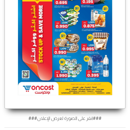
###انقر على الصورة لعرض الإعلان###