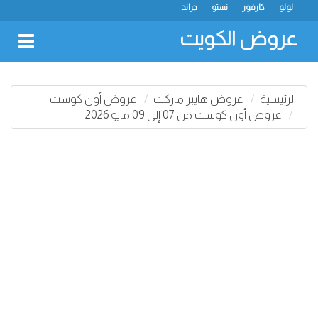
لولو
كارفور
نستو
جراند
عروض الكويت
oggle
gation
الرئيسية
عروض هايبر ماركت
عروض أون كوست
عروض أون كوست من 07 إلى 09 مايو 2026