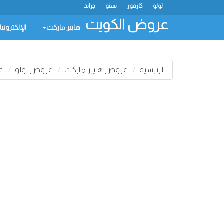
لولو
كارفور
نستو
جراند
عروض الكويت
هايبر ماركت
الإلكتروني
الرئيسية
عروض هايبر ماركت
عروض لولو
عر