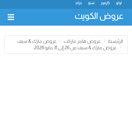
لولو
كارفور
نستو
جراند
عروض الكويت
oggle
gation
الرئيسية
عروض هايبر ماركت
عروض مارك & سيف
عروض مارك & سيف من 26 إلى 31 مايو 2026