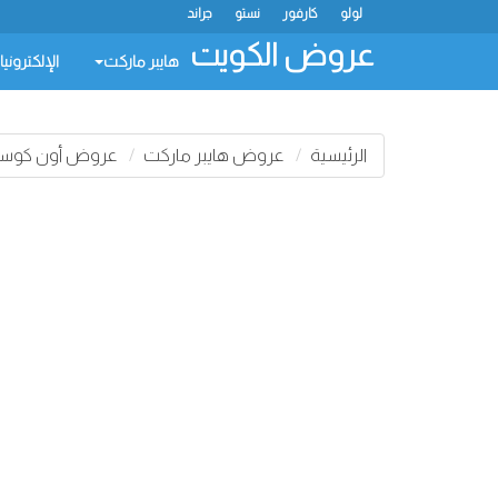
لولو
كارفور
نستو
جراند
عروض الكويت
هايبر ماركت
الإلكتروني
الرئيسية
عروض هايبر ماركت
عروض أون كوس