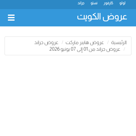
لولو
كارفور
نستو
جراند
عروض الكويت
oggle
gation
الرئيسية
عروض هايبر ماركت
عروض جراند
عروض جراند من 01 إلى 07 يونيو 2026