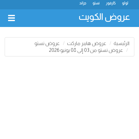
لولو
كارفور
نستو
جراند
عروض الكويت
oggle
gation
الرئيسية
عروض هايبر ماركت
عروض نستو
عروض نستو من 03 إلى 08 يونيو 2026