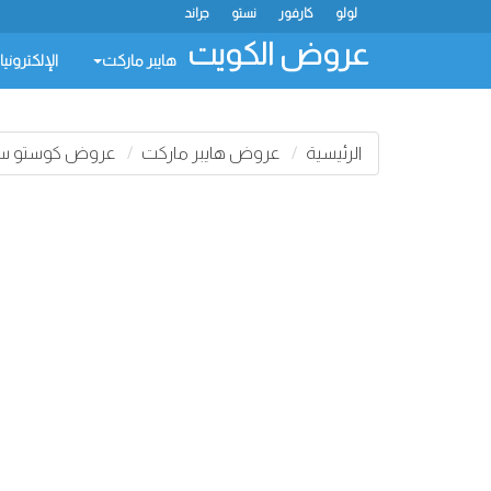
لولو
كارفور
نستو
جراند
عروض الكويت
هايبر ماركت
الإلكتروني
الرئيسية
عروض هايبر ماركت
عروض كوستو سو