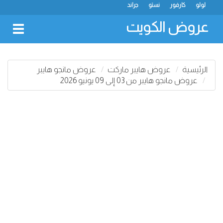
لولو
كارفور
نستو
جراند
عروض الكويت
oggle
gation
الرئيسية
عروض هايبر ماركت
عروض مانجو هايبر
عروض مانجو هايبر من 03 إلى 09 يونيو 2026