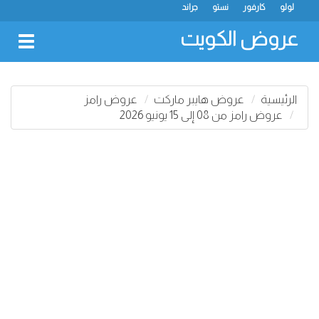
لولو
كارفور
نستو
جراند
عروض الكويت
oggle
gation
الرئيسية
عروض هايبر ماركت
عروض رامز
عروض رامز من 08 إلى 15 يونيو 2026