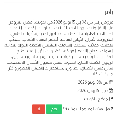
رامز
عروض رامز من 08 إلى 15 يونيو 2026 في الكويت. أفضل العروض
على التلفزيونات، الموبايلات، التابلتات، اللابتوبات، الأدوات، الثلاجات،
الغسالات، الغلايات، الخلاطات، الصناديق الحديدية، أدوات الطهي،
القارورات، الأفران، الأواني الساخنة، أطقم العشاء، الألعاب، الحقائب
بعجلات، حقائب السيدات، الساعات، الملابس، الأحذية، المواد الغذائية،
السمك، الدجاج، اللحوم، الفواكه، الخضروات، الأرز، زيوت الطبخ،
المكسرات، البقوليات، الشوكولاتة، حليب البودرة، الحلويات، الجبن،
الزيتون، الكعك، الشاي، القهوة، السكر، معجون الأسنان، المنظفات،
سائل غسل الأطباق، الصابون، مستحضرات التجميل، العطور وأكثر
من ذلك بكثير.
من :08 يونيو 2026
حتى : 15 يونيو 2026
الموقع : الكويت
هل هذه المعلومات مفيدة؟
نعم
لا