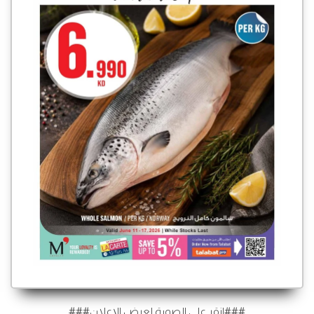
###انقر على الصورة لعرض الإعلان###