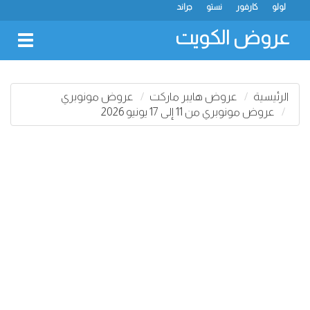
لولو
كارفور
نستو
جراند
عروض الكويت
oggle
gation
الرئيسية
عروض هايبر ماركت
عروض مونوبري
عروض مونوبري من 11 إلى 17 يونيو 2026