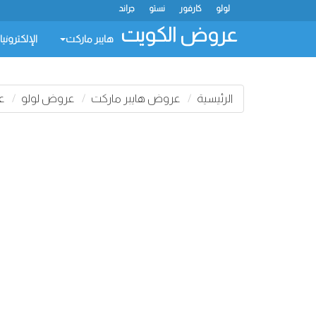
لولو
كارفور
نستو
جراند
عروض الكويت
هايبر ماركت
الإلكتروني
الرئيسية
عروض هايبر ماركت
عروض لولو
عر