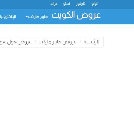
لولو
كارفور
نستو
جراند
عروض الكويت
هايبر ماركت
الإلكتروني
الرئيسية
عروض هايبر ماركت
عروض هول سوم