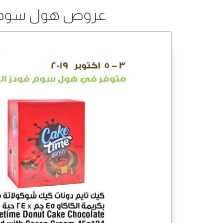
عروض هول سوم فودز من 03 إلى