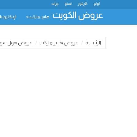
لولو
كارفور
نستو
جراند
عروض الكويت
هايبر ماركت
الإلكتروني
الرئيسية
عروض هايبر ماركت
عروض هول سوم