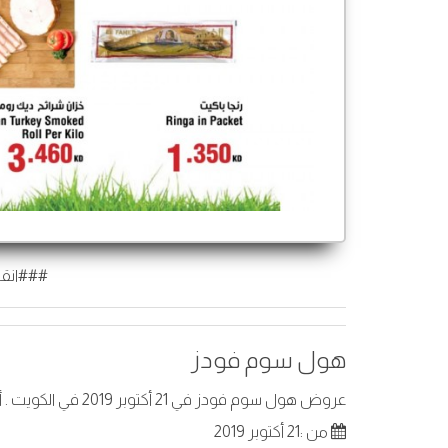
###انقر
هول سوم فودز
عروض هول سوم فودز في 21 أكتوبر 2019 في الكويت . أفضل العروض على عناصر مختارة.
من :21 أكتوبر 2019